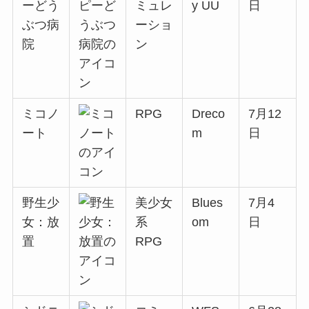
ーどう
ミュレ
y UU
日
ぶつ病
ーショ
院
ン
ミコノ
RPG
Dreco
7月12
ート
m
日
野生少
美少女
Blues
7月4
女：放
系
om
日
置
RPG