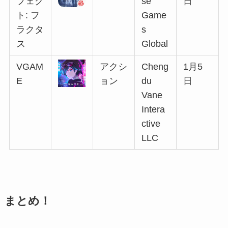
フェク
se
日
ト: フ
Game
ラクタ
s
ス
Global
VGAM
アクシ
Cheng
1月5
E
ョン
du
日
Vane
Intera
ctive
LLC
まとめ！