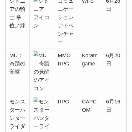
シドニ
コミュ
WFS
6月28
アの騎
ニケー
日
士 掌
ション
位ノ絆
アドベ
ンチャ
ー
MU：
MMO
Koram
6月20
奇蹟の
RPG
game
日
覚醒
モンス
RPG
CAPC
6月16
ターハ
OM
日
ンター
ライダ