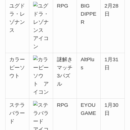
ユグド
RPG
BIG
2月28
ラ・レ
DIPPE
日
ゾナン
R
ス
カラー
謎解き
AltPlu
1月31
ピーソ
マッチ
s
日
ウト
3パズ
ル
ステラ
RPG
EYOU
1月30
バラー
GAME
日
ド