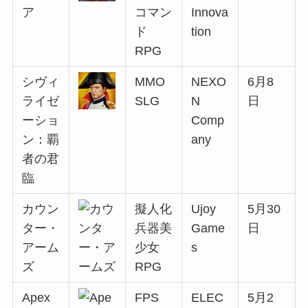
ア
コマン
Innova
ド
tion
RPG
シヴィ
MMO
NEXO
6月8
ライゼ
SLG
N
日
ーショ
Comp
ン：覇
any
者の君
臨
カウン
擬人化
Ujoy
5月30
ター・
兵器美
Game
日
アーム
少女
s
ズ
RPG
Apex
FPS
ELEC
5月2