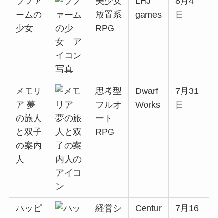
ラファ
美少女
LHJ
8月4
ームの
放置系
games
日
少女
RPG
メモリ
思考型
Dwarf
7月31
ア 夢
フルオ
Works
日
の旅人
ート
と双子
RPG
の案内
人
ハッピ
経営シ
Centur
7月16