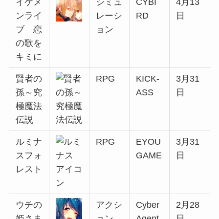
イケメ
シミュ
CYBI
4月13
ンライ
レーシ
RD
日
ブ 恋
ョン
の歌を
キミに
賢者の
RPG
KICK-
3月31
孫～究
ASS
日
極魔法
伝説
ルミナ
RPG
EYOU
3月31
スフォ
GAME
日
レスト
ウチの
アクシ
Cyber
2月28
姫さま
ョン
Agent
日