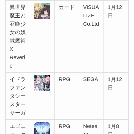
異世界
カード
ViSUA
1月12
魔王と
LIZE
日
召喚少
Co.Ltd
女の奴
隷魔術
X
Reveri
e
イドラ
RPG
SEGA
1月12
ファン
日
タシー
スター
サーガ
エゴエ
RPG
Netea
1月8