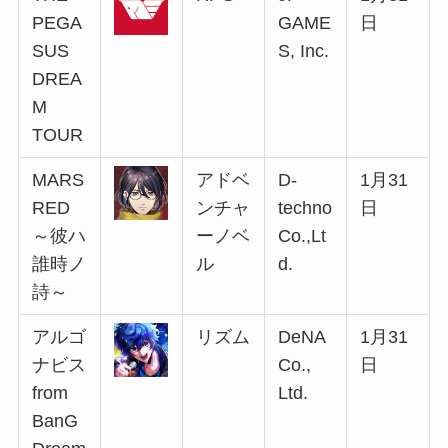
PEGA
GAME
日
SUS
S, Inc.
DREA
M
TOUR
MARS
アドベ
D-
1月31
RED
ンチャ
techno
日
～彼ハ
ーノベ
Co.,Lt
誰時ノ
ル
d.
詩～
アルゴ
リズム
DeNA
1月31
ナビス
Co.,
日
from
Ltd.
BanG