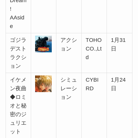
Dream
!
AAsid
e
ゴジラ
アクシ
TOHO
1月31
デスト
ョン
CO.,Lt
日
ラクシ
d
ョン
イケメ
シミュ
CYBI
1月24
ン夜曲
レーシ
RD
日
◆ロミ
ョン
オと秘
密のジ
ュリエ
ット