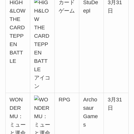
HiGH
カード
StuDe
3月31
&LOW
ゲーム
epl
日
THE
CARD
TEPP
EN
BATT
LE
WON
RPG
Archo
3月31
DER
saur
日
MU：
Game
ミュー
s
と運命