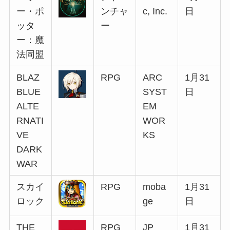
ー・ポ
ンチャ
c, Inc.
日
ッタ
ー
ー：魔
法同盟
BLAZ
RPG
ARC
1月31
BLUE
SYST
日
ALTE
EM
RNATI
WOR
VE
KS
DARK
WAR
スカイ
RPG
moba
1月31
ロック
ge
日
THE
RPG
JP
1月31