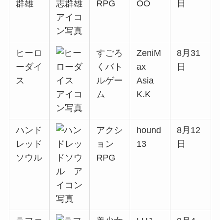
群雄
RPG
OO
日
ヒーロ
すごろ
ZeniM
8月31
ーダイ
くバト
ax
日
ス
ルゲー
Asia
ム
K.K
ハンド
アクシ
hound
8月12
レッド
ョン
13
日
ソウル
RPG