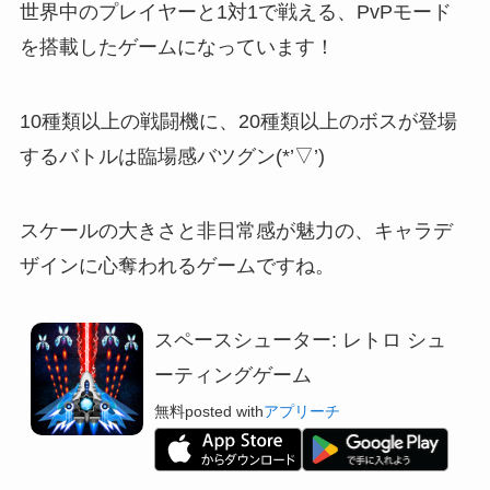
世界中のプレイヤーと1対1で戦える、PvPモード
を搭載したゲームになっています！
10種類以上の戦闘機に、20種類以上のボスが登場
するバトルは臨場感バツグン(*’▽’)
スケールの大きさと非日常感が魅力の、キャラデ
ザインに心奪われるゲームですね。
スペースシューター: レトロ シュ
ーティングゲーム
無料
posted with
アプリーチ