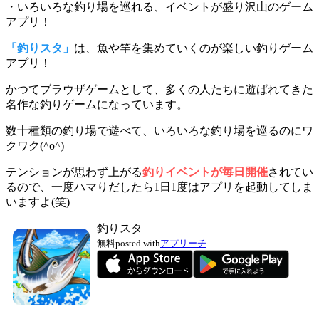
・いろいろな釣り場を巡れる、イベントが盛り沢山のゲーム
アプリ！
「釣りスタ」
は、魚や竿を集めていくのが楽しい釣りゲーム
アプリ！
かつてブラウザゲームとして、多くの人たちに遊ばれてきた
名作な釣りゲームになっています。
数十種類の釣り場
で遊べて、いろいろな釣り場を巡るのにワ
クワク(^o^)
テンションが思わず上がる
釣りイベントが毎日開催
されてい
るので、一度ハマりだしたら1日1度はアプリを起動してしま
いますよ(笑)
釣りスタ
無料
posted with
アプリーチ