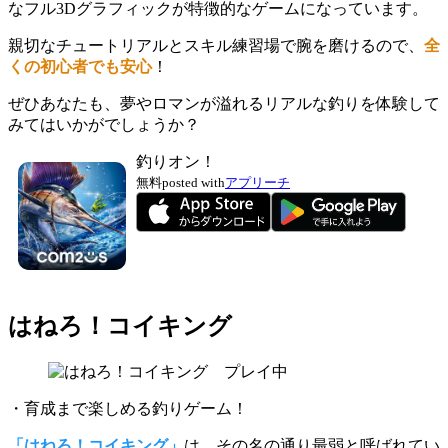
なフル3Dグラフィック
が特徴的なゲームになっています。
親切なチュートリアルとスキル練習場で腕を磨けるので、
全
くの初心者でも安心
！
ぜひあなたも、夢やロマンが溢れるリアルな釣りを体験して
みてはいかがでしょうか？
釣りオン！
無料
posted with
アプリーチ
はねろ！コイキング
・育成まで楽しめる釣りゲーム！
「はねろ！コイキング」
は、その名の通り最弱と呼ばれてい