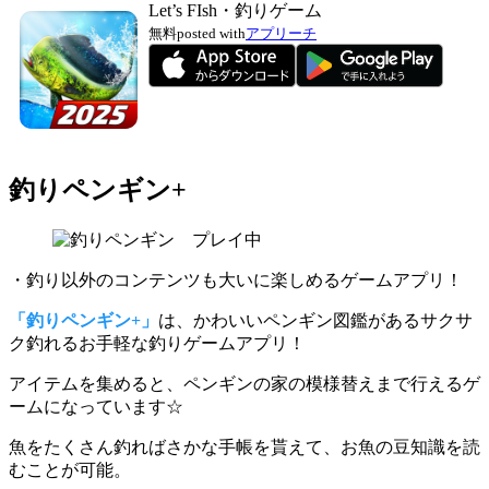
Let’s FIsh・釣りゲーム
無料
posted with
アプリーチ
釣りペンギン+
・釣り以外のコンテンツも大いに楽しめるゲームアプリ！
「釣りペンギン+」
は、かわいいペンギン図鑑があるサクサ
ク釣れるお手軽な釣りゲームアプリ！
アイテムを集めると、
ペンギンの家の模様替えまで行える
ゲ
ームになっています☆
魚をたくさん釣ればさかな手帳を貰えて、
お魚の豆知識を読
むことが可能
。