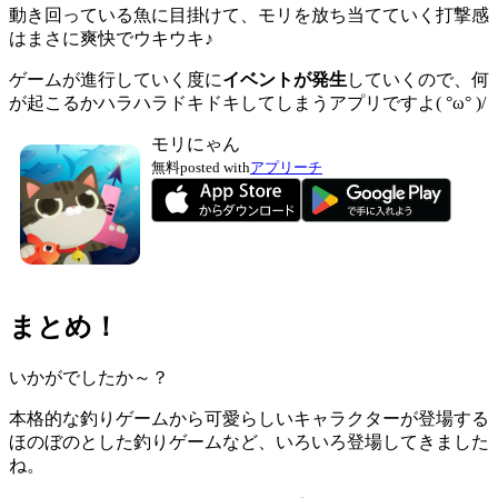
動き回っている魚に目掛けて、モリを放ち当てていく打撃感
はまさに爽快でウキウキ♪
ゲームが進行していく度に
イベントが発生
していくので、何
が起こるかハラハラドキドキしてしまうアプリですよ( °ω° )/
モリにゃん
無料
posted with
アプリーチ
まとめ！
いかがでしたか～？
本格的な釣りゲームから可愛らしいキャラクターが登場する
ほのぼのとした釣りゲームなど、いろいろ登場してきました
ね。