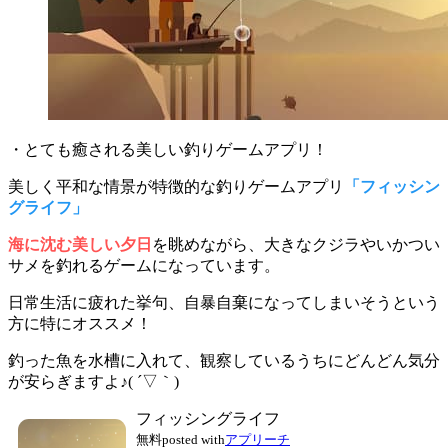
・とても癒される美しい釣りゲームアプリ！
美しく平和な情景が特徴的な釣りゲームアプリ
「フィッシン
グライフ」
海に沈む美しい夕日
を眺めながら、大きなクジラやいかつい
サメを釣れるゲームになっています。
日常生活に疲れた挙句、自暴自棄になってしまいそうという
方に特にオススメ！
釣った魚を水槽に入れて、観察しているうちに
どんどん気分
が安らぎます
よ♪( ´▽｀)
フィッシングライフ
無料
posted with
アプリーチ