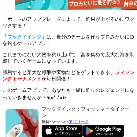
・ボートのアップグレードによって、釣果が上がるのにワク
ワクする！
「フックドインク」
は、自分のチームを作りプロみたいに魚
を釣るゲームアプリ！
これまでにない大物を釣り上げて、
富を集めて広大な海を制
覇していくゲーム
になっています。
勝利すると某大な報酬や宝物などをゲットできる、
フィッシ
ングトーナメント
が毎日開催！
このゲームアプリで、あなたも一緒に釣りのレジェンドにな
っていきませんか？٩(๑❛ᴗ❛๑)۶
フックドインク：フィッシャータイクー
ン
無料
posted with
アプリーチ