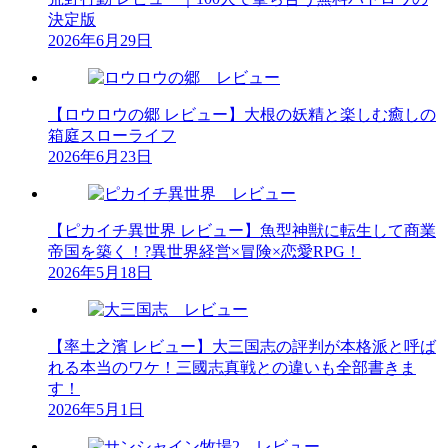
決定版
2026年6月29日
【ロウロウの郷 レビュー】大根の妖精と楽しむ癒しの
箱庭スローライフ
2026年6月23日
【ピカイチ異世界 レビュー】魚型神獣に転生して商業
帝国を築く！?異世界経営×冒険×恋愛RPG！
2026年5月18日
【率土之濱 レビュー】大三国志の評判が本格派と呼ば
れる本当のワケ！三國志真戦との違いも全部書きま
す！
2026年5月1日