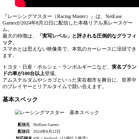
『レーシングマスター（Racing Master）』は、NetEase
Gamesが2024年8月22日に配信した本格リアル系レースゲー
ム。
最大の特徴は、
「実写レベル」と評される圧倒的なグラフィ
ック
。
スマホとは思えない映像美で、本気のカーレースに没頭でき
ます。
トヨタ・日産・ポルシェ・ランボルギーニなど、
実名ブラン
ドの車が100台以上
登場。
アムステルダムやシカゴといった実在都市を舞台に、世界中
のプレイヤーとリアルタイムで競い合えます。
基本スペック
配信元
NetEase Games
配信日
2024年8月22日
対応端末
iOS／Android（12歳以上推奨）