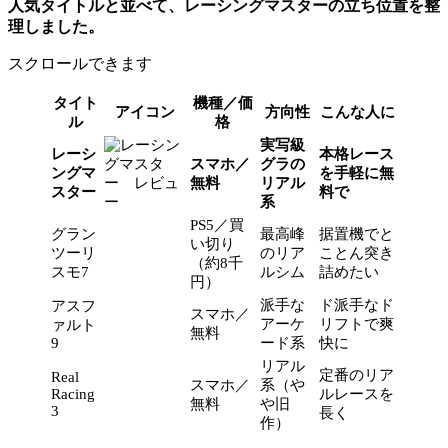
人気タイトルと並べて、レーシングマスターの立ち位置を整
理しました。
スクロールできます
タイト
機種／価
アイコン
方向性
こんな人に
ル
格
実写級
レーシ
本格レース
スマホ／
グラの
ングマ
を手軽に無
無料
リアル
スター
料で
系
PS5／買
グラン
最高峰
据置機でと
い切り
ツーリ
のリア
ことん突き
（約8千
スモ7
ルシム
詰めたい
円）
派手な
ド派手なド
アスフ
スマホ／
アーケ
リフトで爽
ァルト
無料
9
ード系
快に
リアル
定番のリア
Real
スマホ／
系（や
Racing
ルレースを
無料
や旧
3
長く
作）