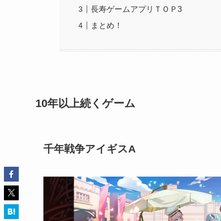
長寿ゲームアプリＴＯＰ3
まとめ！
10年以上続くゲーム
千年戦争アイギスA