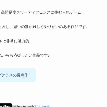
と高難易度タワーディフェンスに挑む人気ゲーム！
と反し、
思いのほか難しくやりがいのある作品
です。
ルは非常に魅力的！
れからも応援したい作品
です♪
プクラスの長寿作！
無料
posted with
アプリーチ