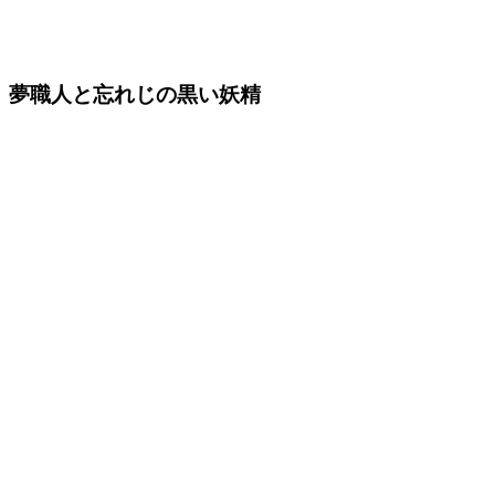
夢職人と忘れじの黒い妖精