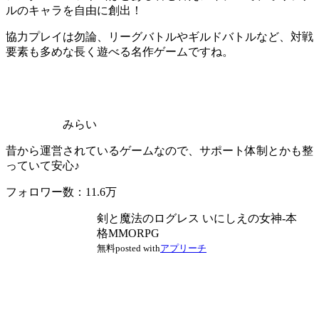
ルのキャラを自由に創出！
協力プレイは勿論、
リーグバトルやギルドバトルなど、対戦
要素も多めな長く遊べる名作ゲーム
ですね。
みらい
昔から運営されているゲームなので、サポート体制とかも整
っていて安心♪
フォロワー数：11.6万
剣と魔法のログレス いにしえの女神-本
格MMORPG
無料
posted with
アプリーチ