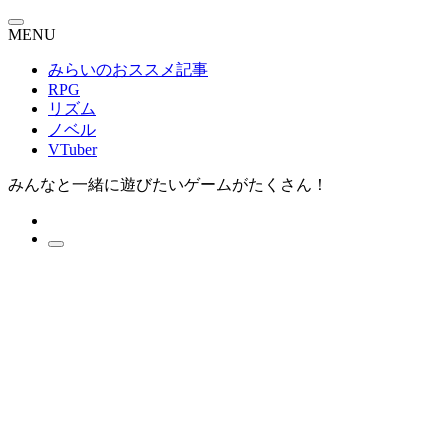
MENU
みらいのおススメ記事
RPG
リズム
ノベル
VTuber
みんなと一緒に遊びたいゲームがたくさん！