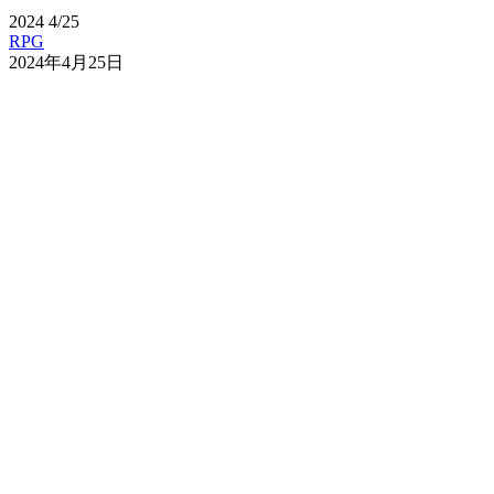
2024
4/25
RPG
2024年4月25日