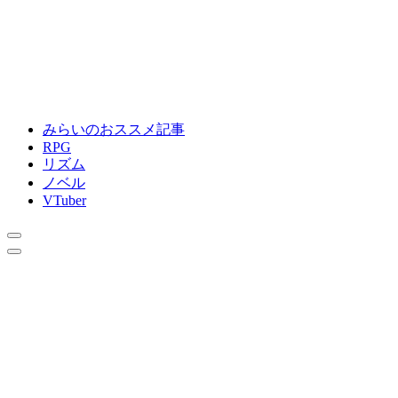
みらいのおススメ記事
RPG
リズム
ノベル
VTuber