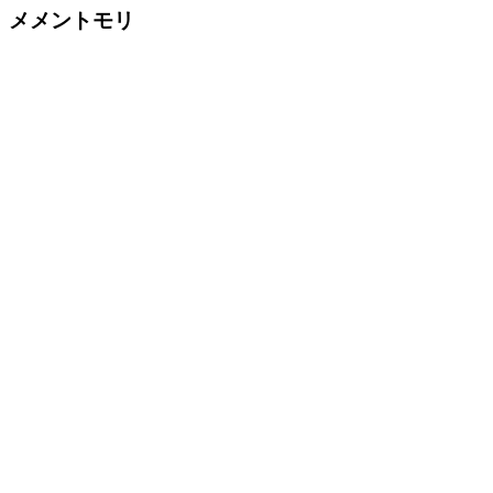
メメントモリ