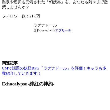
温泉や遊郭も完備された「幻妖界」を、あなたも隅々まで散
策しませんか？
フォロワー数：21.8万
ラグナドール
無料
posted with
アプリーチ
関連記事
CMで話題の妖怪RPG「ラグナドール」を評価！キャラも多
数紹介していきます！
Echocalypse -緋紅の神約-