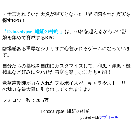
・予言されていた天災が現実となった世界で隠された真実を
探すRPG！
「Echocalypse -緋紅の神約-」
は、60名を超えるかわいい獣
娘を集めて育成するRPG！
臨場感ある重厚なシナリオに心惹かれるゲーム
になっていま
す。
自分たちの基地を自由にカスタマイズして、和風・洋風・機
械風など好みに合わせた箱庭を楽しむことも可能！
豪華声優陣が力を入れたフルボイス
が、キャラやストーリー
の魅力を最大限に引き出してくれますよ♪
フォロワー数：20.6万
Echocalypse -緋紅の神約-
posted with
アプリーチ