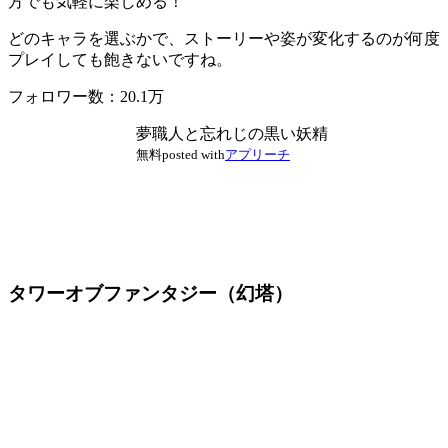
方でも気軽に楽しめる！
どのキャラを選ぶかで、ストーリーや姿が変化するのが何度
プレイしても飽きないですね。
フォロワー数：20.1万
夢職人と忘れじの黒い妖精
無料
posted with
アプリーチ
タワーオブファンタジー（幻塔）