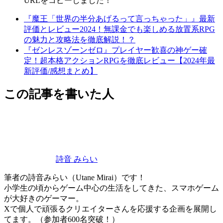
URLをコピーしました！
『魔王「世界の半分あげるって言っちゃった」』最新
評価とレビュー2024！無課金でも楽しめる放置系RPG
の魅力と攻略法を徹底解説！？
『ゼンレスゾーンゼロ』プレイヤー歓喜の神ゲー確
定！超本格アクションRPGを徹底レビュー【2024年最
新評価/感想まとめ】
この記事を書いた人
詩音 みらい
筆者の詩音みらい（Utane Mirai）です！
小学生の頃からゲーム中心の生活をしてきた、スマホゲーム
が大好きのゲーマー。
Xで個人で頑張るクリエイターさんを応援する企画を展開し
てます。（参加者600名突破！）