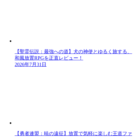
【聖霊伝説：最強への道】犬の神使とゆるく旅する、
和風放置RPGを正直レビュー！
2026年7月31日
【勇者連盟：暁の遠征】放置で気軽に楽しむ王道ファ