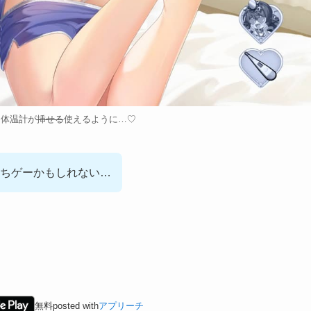
と体温計が
挿せる
使えるように…♡
ちゲーかもしれない…
無料
posted with
アプリーチ