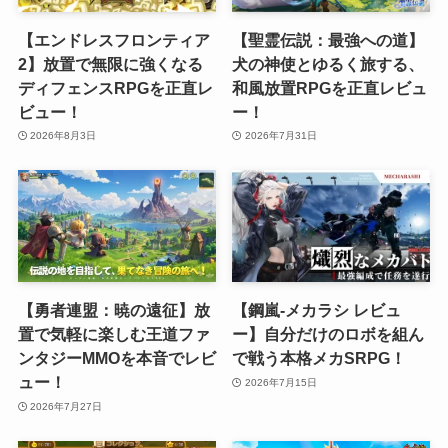
【エンドレスフロンティア
【聖霊伝説：最強への道】
2】放置で無限に強くなる
犬の神使とゆるく旅する、
ディフェンスRPGを正直レ
和風放置RPGを正直レビュ
ビュー！
ー！
2026年8月3日
2026年7月31日
【勇者連盟：暁の遠征】放
【鋼嵐-メカラシ レビュ
置で気軽に楽しむ王道ファ
ー】自分だけのロボを組ん
ンタジーMMOを本音でレビ
で戦う本格メカSRPG！
ュー！
2026年7月15日
2026年7月27日