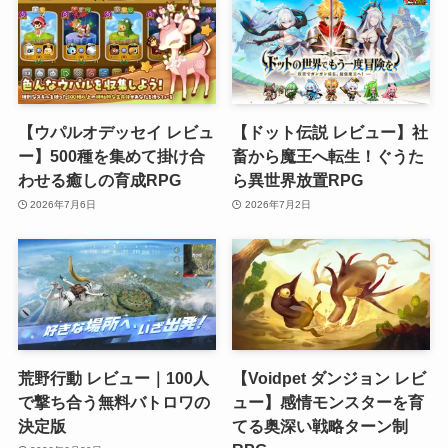
【ウパルオデッセイ レビュ
【ドット伝説 レビュー】社
ー】500種を集めて掛け合
畜から魔王へ転生！ぐうた
わせる癒しの育成RPG
ら異世界放置RPG
2026年7月6日
2026年7月2日
荒野行動 レビュー｜100人
【Voidpet ダンジョン レビ
で撃ち合う無料バトロワの
ュー】感情モンスターを育
決定版
てる奥深い戦略ターン制