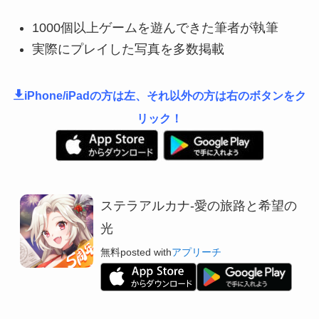
1000個以上ゲームを遊んできた筆者が執筆
実際にプレイした写真を多数掲載
iPhone/iPadの方は左、それ以外の方は右のボタンをク
リック！
ステラアルカナ-愛の旅路と希望の
光
無料
posted with
アプリーチ