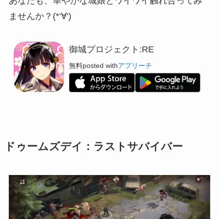
あなたも、華やかな城娘とワイワイ触れ合ってみ
ませんか？(*‘∀‘)
御城プロジェクト:RE
無料
posted with
アプリーチ
ドゥームズデイ：ラストサバイバー