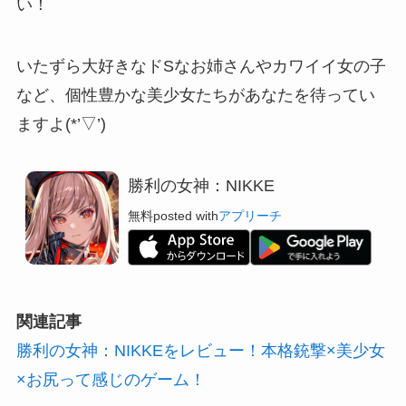
い！
いたずら大好きなドSなお姉さんやカワイイ女の子
など、個性豊かな美少女たちがあなたを待ってい
ますよ(*’▽’)
勝利の女神：NIKKE
無料
posted with
アプリーチ
関連記事
勝利の女神：NIKKEをレビュー！本格銃撃×美少女
×お尻って感じのゲーム！