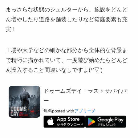
まっさらな状態のシェルターから、施設をどんど
ん増やしたり道路を舗装したりなど箱庭要素も充
実！
工場や大学などの細かな部分から全体的な背景ま
で精巧に描かれていて
、一度遊び始めたらどんど
ん没入すること間違いなしですよ(*’▽’)
ドゥームズデイ：ラストサバイバ
ー
無料
posted with
アプリーチ