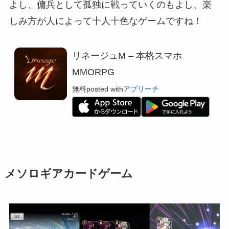
よし、傭兵として孤独に戦っていくのもよし、
楽
しみ方が人によって十人十色なゲーム
ですね！
リネージュM – 本格スマホ
MMORPG
無料
posted with
アプリーチ
メソロギアカードゲーム