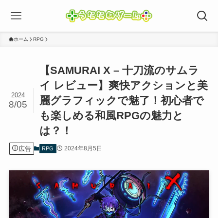
ホーム
RPG
【SAMURAI X – 十刀流のサムラ
イ レビュー】爽快アクションと美
2024
麗グラフィックで魅了！初心者で
8/05
も楽しめる和風RPGの魅力と
は？！
広告
2024年8月5日
RPG